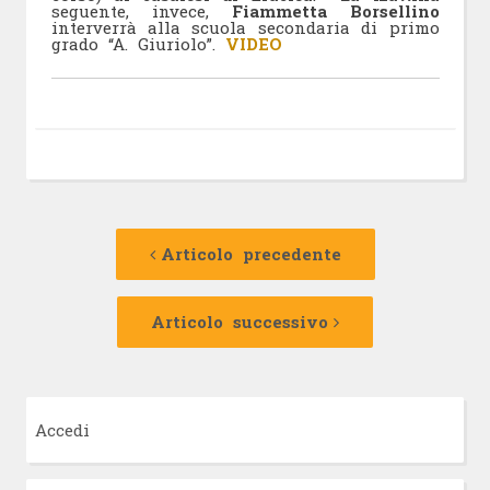
seguente, invece,
Fiammetta Borsellino
interverrà alla scuola secondaria di primo
grado “A. Giuriolo”.
VIDEO
Navigazione
Articolo
precedente:
Articolo precedente
articolo
Articolo
successivo:
Articolo successivo
Accedi