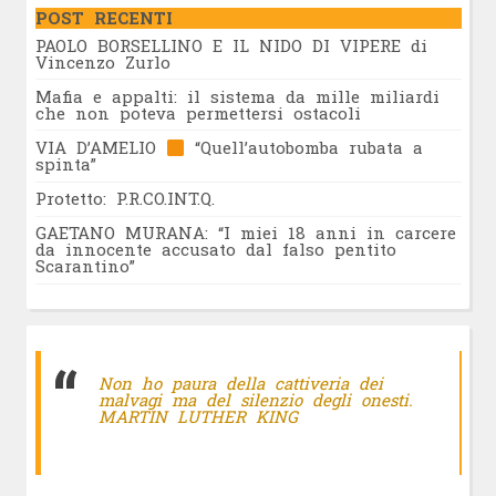
POST RECENTI
PAOLO BORSELLINO E IL NIDO DI VIPERE di
Vincenzo Zurlo
Mafia e appalti: il sistema da mille miliardi
che non poteva permettersi ostacoli
VIA D’AMELIO
“Quell’autobomba rubata a
spinta”
Protetto: P.R.CO.INT.Q.
GAETANO MURANA: “I miei 18 anni in carcere
da innocente accusato dal falso pentito
Scarantino”
Non ho paura della cattiveria dei
malvagi ma del silenzio degli onesti.
MARTIN LUTHER KING