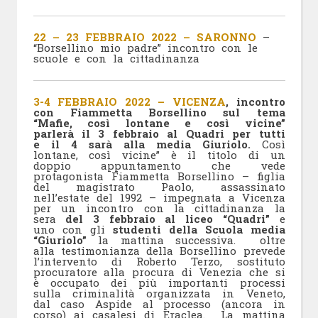
22 – 23 FEBBRAIO 2022 – SARONNO
–
“Borsellino mio padre” incontro con le
scuole e con la cittadinanza
3-4 FEBBRAIO 2022 – VICENZA
, incontro
con Fiammetta Borsellino sul tema
“Mafie, così lontane e così vicine”
parlerà il 3 febbraio al Quadri per tutti
e il 4 sarà alla media Giuriolo.
Così
lontane, così vicine” è il titolo di un
doppio appuntamento che vede
protagonista Fiammetta Borsellino – figlia
del magistrato Paolo, assassinato
nell’estate del 1992 – impegnata a Vicenza
per un incontro con la cittadinanza la
sera
del 3 febbraio al liceo “Quadri”
e
uno con gli
studenti della Scuola media
“Giuriolo”
la mattina successiva. oltre
alla testimonianza della Borsellino prevede
l’intervento di Roberto Terzo, sostituto
procuratore alla procura di Venezia che si
è occupato dei più importanti processi
sulla criminalità organizzata in Veneto,
dal caso Aspide al processo (ancora in
corso) ai casalesi di Eraclea. La mattina