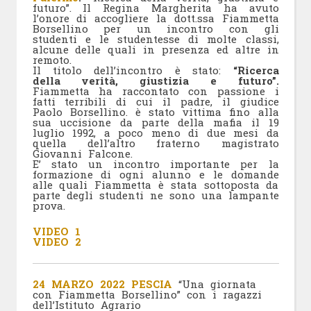
futuro”. Il Regina Margherita ha avuto
l’onore di accogliere la dott.ssa Fiammetta
Borsellino per un incontro con gli
studenti e le studentesse di molte classi,
alcune delle quali in presenza ed altre in
remoto.
Il titolo dell’incontro è stato:
“Ricerca
della verità, giustizia e futuro”.
Fiammetta ha raccontato con passione i
fatti terribili di cui il padre, il giudice
Paolo Borsellino. è stato vittima fino alla
sua uccisione da parte della mafia il 19
luglio 1992, a poco meno di due mesi da
quella dell’altro fraterno magistrato
Giovanni Falcone.
E’ stato un incontro importante per la
formazione di ogni alunno e le domande
alle quali Fiammetta è stata sottoposta da
parte degli studenti ne sono una lampante
prova.
VIDEO 1
VIDEO 2
24 MARZO 2022 PESCIA
“Una giornata
con Fiammetta Borsellino” con i ragazzi
dell’Istituto Agrario