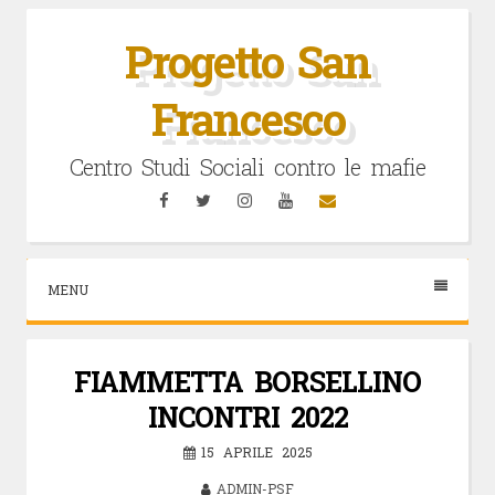
Vai
al
Progetto San
contenuto
Francesco
Centro Studi Sociali contro le mafie
Facebook
Twitter
Instagram
YouTube
Email
MENU
FIAMMETTA BORSELLINO
INCONTRI 2022
15 APRILE 2025
ADMIN-PSF