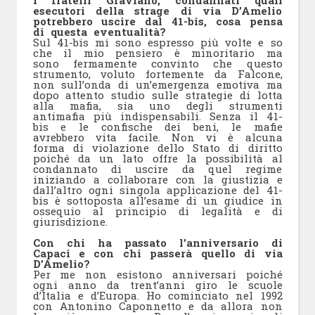
I fratelli Graviano, condannati quali
esecutori della strage di via D’Amelio
potrebbero uscire dal 41-bis, cosa pensa
di questa eventualità?
Sul 41-bis mi sono espresso più volte e so
che il mio pensiero è minoritario ma
sono fermamente convinto che questo
strumento, voluto fortemente da Falcone,
non sull’onda di un’emergenza emotiva ma
dopo attento studio sulle strategie di lotta
alla mafia, sia uno degli strumenti
antimafia più indispensabili. Senza il 41-
bis e le confische dei beni, le mafie
avrebbero vita facile. Non vi è alcuna
forma di violazione dello Stato di diritto
poiché da un lato offre la possibilità al
condannato di uscire da quel regime
iniziando a collaborare con la giustizia e
dall’altro ogni singola applicazione del 41-
bis è sottoposta all’esame di un giudice in
ossequio al principio di legalità e di
giurisdizione.
Con chi ha passato l’anniversario di
Capaci e con chi passerà quello di via
D’Amelio?
Per me non esistono anniversari poiché
ogni anno da trent’anni giro le scuole
d’Italia e d’Europa. Ho cominciato nel 1992
con Antonino Caponnetto e da allora non