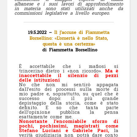
albanese e i suoi lavori di approfondimento
in materia sono stati utilizzati anche da
commissioni legislative a livello europeo.
19.5.2022 –
Il j’accuse di Fiammetta
Borsellino: «L’omertà è nello Stato,
questa è una certezza»
di Fiammetta Borsellino
È accettabile che i mafiosi si
trincerino dietro i «non ricordo».
Ma è
inaccettabile il silenzio di pezzi
delle istituzioni
No che non mi sentirò appagata
dall’esito dei processi sulla morte di
mio padre e, soprattutto, su quel che è
successo dopo: il più grande
depistaggio della storia, come è stato
definito. E so che tanta parte
dell’opinione pubblica la pensa
esattamente come me.
Nonostante l’encomiabile sforzo di
pochi, pochissimi, magistrati come
Stefano Luciani e Gabriele Paci,
la
verità giudiziaria non potrà dare conto