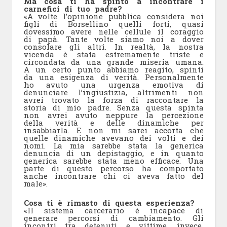
Ma cosa ti ha spinto a incontrare i
carnefici di tuo padre?
«A volte l’opinione pubblica considera noi
figli di Borsellino quelli forti, quasi
dovessimo avere nelle cellule il coraggio
di papà. Tante volte siamo noi a dover
consolare gli altri. In realtà, la nostra
vicenda è stata estremamente triste e
circondata da una grande miseria umana.
A un certo punto abbiamo reagito, spinti
da una esigenza di verità. Personalmente
ho avuto una urgenza emotiva di
denunciare l’ingiustizia, altrimenti non
avrei trovato la forza di raccontare la
storia di mio padre. Senza questa spinta
non avrei avuto neppure la percezione
della verità e delle dinamiche per
insabbiarla. E non mi sarei accorta che
quelle dinamiche avevano dei volti e dei
nomi. La mia sarebbe stata la generica
denuncia di un depistaggio, e in quanto
generica sarebbe stata meno efficace. Una
parte di questo percorso ha comportato
anche incontrare chi ci aveva fatto del
male».
Cosa ti è rimasto di questa esperienza?
«Il sistema carcerario è incapace di
generare percorsi di cambiamento. Gli
incontri tra detenuti e vittime, invece,