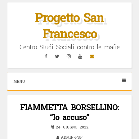
Vai
al
Progetto San
contenuto
Francesco
Centro Studi Sociali contro le mafie
Facebook
Twitter
Instagram
YouTube
Email
MENU
FIAMMETTA BORSELLINO:
“Io accuso”
24 GIUGNO 2022
ADMIN-PSF