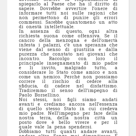
spiegarlo al Paese che ha il diritto di
sapere. Dovrebbe avvertire l’onere di
informare tutti noi sulle ragioni che
non permettono di punire gli errori
commessi. Sarebbe quantomeno un atto
di onestà intellettuale.
In assenza di questo, ogni altra
richiesta suona come offensiva. Se il
cancro della menzogna e dell’omertà
infesta i palazzi, c’è una speranza che
viene dal senso di giustizia e dalla
purezza che constato nei giovani che
incontro. Raccolgo con loro il
principale insegnamento di mio padre
e li invito, malgrado tutto, a
considerare lo Stato come amico e non
come un nemico. Perché non possiamo
correre il rischio di cedere alla
sfiducia, di cadere nel disfattismo.
Tradiremmo il senso dell’impegno di
Paolo Borsellino.
Noi stessi, noi figli siamo andati
avanti e crediamo ancora nell’essenza
di quello stesso Stato in cui credeva
mio padre. Nell’impegno per fare della
nostra terra, della nostra città un
posto dove è bello vivere e per il
quale vale la pena spendersi.
Dobbiamo tutti quanti andare avanti,
andare oltre. Senza mai dimenticare. E