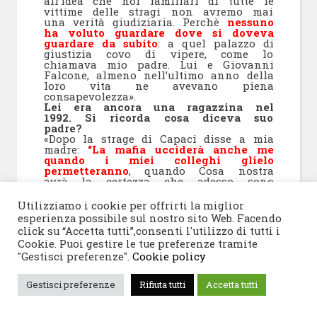
all’idea che noi familiari di tutte le
vittime delle stragi non avremo mai
una verità giudiziaria. Perchè
nessuno
ha voluto guardare dove si doveva
guardare da subito
: a quel palazzo di
giustizia covo di vipere, come lo
chiamava mio padre. Lui e Giovanni
Falcone, almeno nell’ultimo anno della
loro vita ne avevano piena
consapevolezza».
Lei era ancora una ragazzina nel
1992. Si ricorda cosa diceva suo
padre?
«Dopo la strage di Capaci disse a mia
madre:
“La mafia ucciderà anche me
quando i miei colleghi glielo
permetteranno
, quando Cosa nostra
avrà la certezza che adesso sono
rimasto davvero solo”»,
E così è stato?
Utilizziamo i cookie per offrirti la miglior
«Senza dubbio. C’è stata la mano
esperienza possibile sul nostro sito Web. Facendo
armata di Cosa nostra ovviamente ma
click su “Accetta tutti”,consenti l'utilizzo di tutti i
anche chi a questa mano armata ha
Cookie. Puoi gestire le tue preferenze tramite
spianato la strada, consegnando le
teste di Falcone e Borsellino su un
"Gestisci preferenze".
Cookie policy
piatto d’argento. L’ormai famosa
convergenza di interessi di cui parlava
Gestisci preferenze
Rifiuta tutti
Accetta tutti
Falcone.
Io oggi da figlia sono
consapevole che mio padre è morto
perchè è stato abbandonato dai suoi