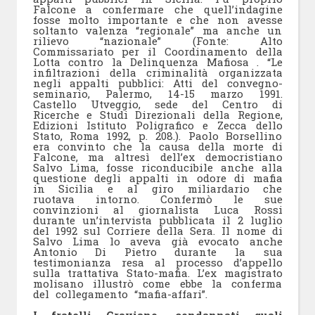
Falcone a confermare che quell’indagine
fosse molto importante e che non avesse
soltanto valenza “regionale” ma anche un
rilievo “nazionale” (Fonte: Alto
Commissariato per il Coordinamento della
Lotta contro la Delinquenza Mafiosa . “Le
infiltrazioni della criminalità organizzata
negli appalti pubblici: Atti del convegno-
seminario, Palermo, 14-15 marzo 1991.
Castello Utveggio, sede del Centro di
Ricerche e Studi Direzionali della Regione,
Edizioni Istituto Poligrafico e Zecca dello
Stato, Roma 1992, p. 208.). Paolo Borsellino
era convinto che la causa della morte di
Falcone, ma altresì dell’ex democristiano
Salvo Lima, fosse riconducibile anche alla
questione degli appalti in odore di mafia
in Sicilia e al giro miliardario che
ruotava intorno. Confermò le sue
convinzioni al giornalista Luca Rossi
durante un’intervista pubblicata il 2 luglio
del 1992 sul Corriere della Sera. Il nome di
Salvo Lima lo aveva già evocato anche
Antonio Di Pietro durante la sua
testimonianza resa al processo d’appello
sulla trattativa Stato-mafia. L’ex magistrato
molisano illustrò come ebbe la conferma
del collegamento “mafia-affari”.