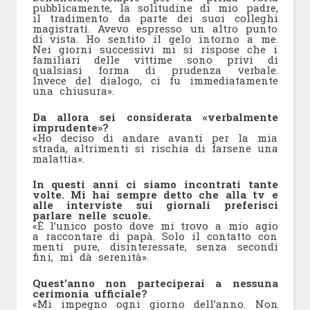
pubblicamente, la solitudine di mio padre,
il tradimento da parte dei suoi colleghi
magistrati. Avevo espresso un altro punto
di vista. Ho sentito il gelo intorno a me.
Nei giorni successivi mi si rispose che i
familiari delle vittime sono privi di
qualsiasi forma di prudenza verbale.
Invece del dialogo, ci fu immediatamente
una chiusura».
Da allora sei considerata «verbalmente
imprudente»?
«Ho deciso di andare avanti per la mia
strada, altrimenti si rischia di farsene una
malattia».
In questi anni ci siamo incontrati tante
volte. Mi hai sempre detto che alla tv e
alle interviste sui giornali preferisci
parlare nelle scuole.
«È l’unico posto dove mi trovo a mio agio
a raccontare di papà. Solo il contatto con
menti pure, disinteressate, senza secondi
fini, mi dà serenità».
Quest’anno non parteciperai a nessuna
cerimonia ufficiale?
«Mi impegno ogni giorno dell’anno. Non