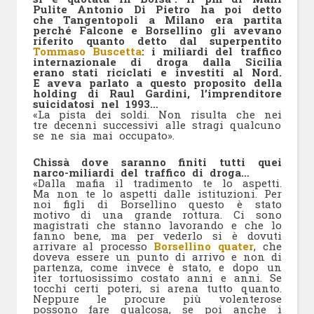
Pulite Antonio Di Pietro ha poi detto
che Tangentopoli a Milano era partita
perché Falcone e Borsellino gli avevano
riferito quanto detto dal superpentito
Tommaso Buscetta
: i miliardi del traffico
internazionale di droga dalla Sicilia
erano stati riciclati e investiti al Nord.
E aveva parlato a questo proposito della
holding di Raul Gardini, l’imprenditore
suicidatosi nel 1993…
«La pista dei soldi. Non risulta che nei
tre decenni successivi alle stragi qualcuno
se ne sia mai occupato».
Chissà dove saranno finiti tutti quei
narco-miliardi del traffico di droga…
«Dalla mafia il tradimento te lo aspetti.
Ma non te lo aspetti dalle istituzioni. Per
noi figli di Borsellino questo è stato
motivo di una grande rottura. Ci sono
magistrati che stanno lavorando e che lo
fanno bene, ma per vederlo si è dovuti
arrivare al processo
Borsellino quater
, che
doveva essere un punto di arrivo e non di
partenza, come invece è stato, e dopo un
iter tortuosissimo costato anni e anni. Se
tocchi certi poteri, si arena tutto quanto.
Neppure le procure più volenterose
possono fare qualcosa, se poi anche i