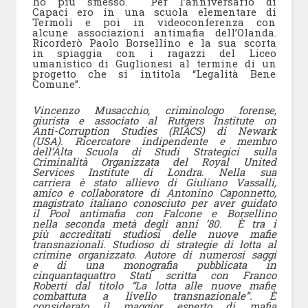
ho più smesso. Per l’anniversario di
Capaci ero in una scuola elementare di
Termoli e poi in videoconferenza con
alcune associazioni antimafia dell’Olanda.
Ricorderò Paolo Borsellino e la sua scorta
in spiaggia con i ragazzi del Liceo
umanistico di Guglionesi al termine di un
progetto che si intitola “Legalità Bene
Comune”.
Vincenzo Musacchio, criminologo forense,
giurista e associato al Rutgers Institute on
Anti-Corruption Studies (RIACS) di Newark
(USA). Ricercatore indipendente e membro
dell’Alta Scuola di Studi Strategici sulla
Criminalità Organizzata del Royal United
Services Institute di Londra. Nella sua
carriera è stato allievo di Giuliano Vassalli,
amico e collaboratore di Antonino Caponnetto,
magistrato italiano conosciuto per aver guidato
il Pool antimafia con Falcone e Borsellino
nella seconda metà degli anni ’80. È tra i
più accreditati studiosi delle nuove mafie
transnazionali. Studioso di strategie di lotta al
crimine organizzato. Autore di numerosi saggi
e di una monografia pubblicata in
cinquantaquattro Stati scritta con Franco
Roberti dal titolo “La lotta alle nuove mafie
combattuta a livello transnazionale”. È
considerato il maggior esperto di mafia