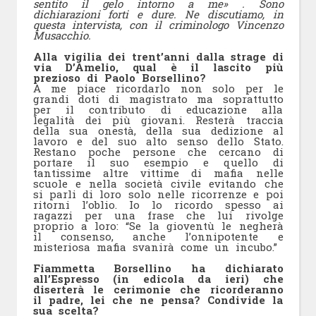
sentito il gelo intorno a me» . Sono
dichiarazioni forti e dure. Ne discutiamo, in
questa intervista, con il criminologo Vincenzo
Musacchio.
Alla vigilia dei trent’anni dalla strage di
via D’Amelio, qual è il lascito più
prezioso di Paolo Borsellino?
A me piace ricordarlo non solo per le
grandi doti di magistrato ma soprattutto
per il contributo di educazione alla
legalità dei più giovani. Resterà traccia
della sua onestà, della sua dedizione al
lavoro e del suo alto senso dello Stato.
Restano poche persone che cercano di
portare il suo esempio e quello di
tantissime altre vittime di mafia nelle
scuole e nella società civile evitando che
si parli di loro solo nelle ricorrenze e poi
ritorni l’oblio. Io lo ricordo spesso ai
ragazzi per una frase che lui rivolge
proprio a loro: “Se la gioventù le negherà
il consenso, anche l’onnipotente e
misteriosa mafia svanirà come un incubo.”
Fiammetta Borsellino ha dichiarato
all’Espresso (in edicola da ieri) che
diserterà le cerimonie che ricorderanno
il padre, lei che ne pensa? Condivide la
sua scelta?