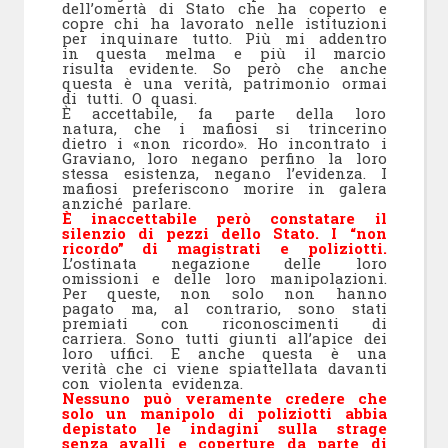
dell’omertà di Stato che ha coperto e
copre chi ha lavorato nelle istituzioni
per inquinare tutto. Più mi addentro
in questa melma e più il marcio
risulta evidente. So però che anche
questa è una verità, patrimonio ormai
di tutti. O quasi.
È accettabile, fa parte della loro
natura, che i mafiosi si trincerino
dietro i «non ricordo». Ho incontrato i
Graviano, loro negano perfino la loro
stessa esistenza, negano l’evidenza. I
mafiosi preferiscono morire in galera
anziché parlare.
È inaccettabile però constatare il
silenzio di pezzi dello Stato. I “non
ricordo” di magistrati e poliziotti.
L’ostinata negazione delle loro
omissioni e delle loro manipolazioni.
Per queste, non solo non hanno
pagato ma, al contrario, sono stati
premiati con riconoscimenti di
carriera. Sono tutti giunti all’apice dei
loro uffici. E anche questa è una
verità che ci viene spiattellata davanti
con violenta evidenza.
Nessuno può veramente credere che
solo un manipolo di poliziotti abbia
depistato le indagini sulla strage
senza avalli e coperture da parte di