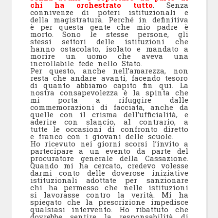
chi ha orchestrato tutto
. Senza
connivenze di poteri istituzionali e
della magistratura. Perché in definitiva
è per questa gente che mio padre è
morto. Sono le stesse persone, gli
stessi settori delle istituzioni che
hanno ostacolato, isolato e mandato a
morire un uomo che aveva una
incrollabile fede nello Stato.
Per questo, anche nell’amarezza, non
resta che andare avanti, facendo tesoro
di quanto abbiamo capito fin qui. La
nostra consapevolezza è la spinta che
mi porta a rifuggire dalle
commemorazioni di facciata, anche da
quelle con il crisma dell’ufficialità, e
aderire con slancio, al contrario, a
tutte le occasioni di confronto diretto
e franco con i giovani delle scuole.
Ho ricevuto nei giorni scorsi l’invito a
partecipare a un evento da parte del
procuratore generale della Cassazione.
Quando mi ha cercato, credevo volesse
darmi conto delle doverose iniziative
istituzionali adottate per sanzionare
chi ha permesso che nelle istituzioni
si lavorasse contro la verità. Mi ha
spiegato che la prescrizione impedisce
qualsiasi intervento. Ho ribattuto che
dovrebbe sentire la responsabilità di