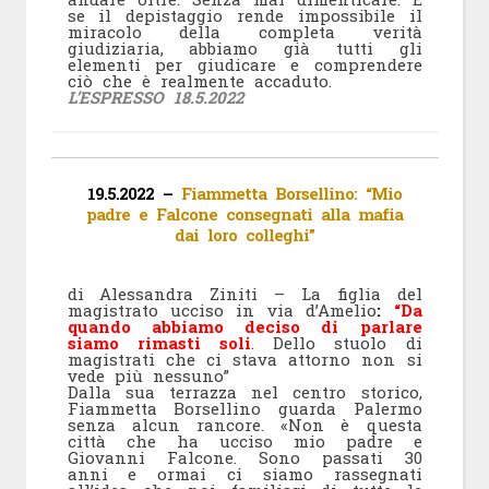
se il depistaggio rende impossibile il
miracolo della completa verità
giudiziaria, abbiamo già tutti gli
elementi per giudicare e comprendere
ciò che è realmente accaduto.
L’ESPRESSO 18.5.2022
19.5.2022 –
Fiammetta Borsellino: “Mio
padre e Falcone consegnati alla mafia
dai loro colleghi”
di Alessandra Ziniti – La figlia del
magistrato ucciso in via d’Amelio
:
“Da
quando abbiamo deciso di parlare
siamo rimasti soli
. Dello stuolo di
magistrati che ci stava attorno non si
vede più nessuno”
Dalla sua terrazza nel centro storico,
Fiammetta Borsellino guarda Palermo
senza alcun rancore. «Non è questa
città che ha ucciso mio padre e
Giovanni Falcone. Sono passati 30
anni e ormai ci siamo rassegnati