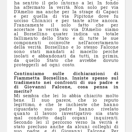
ha sentito il gelo intorno a lei. In fondo
ha affermato la verità. Non solo per via
D’Amelio ma anche per la strage di Capaci
e per quella di via Pipitone dove fu
ucciso Chinnici e per tante altre ancora.
Francamente il solo fatto che per
accertare la verità su via D’Amelio siamo
al Borsellino quater indica un totale
fallimento dello Stato e di tutte le sue
componenti coinvolte nell’accertamento
della verità. Borsellino e lo stesso Falcone
sono stati mandati al macello perché
isolati e abbandonati da tutti, in primis,
da quello Stato che avrebbe dovuto
proteggerli ad ogni costo.
Continuiamo sulle dichiarazioni di
Fiammetta Borsellino. Insiste spesso sul
tradimento nei confronti di suo padre e
di Giovanni Falcone, cosa pensa in
merito?
Mi sembra che lei lo abbia chiarito molto
bene. Il suo parere, che io reputo
legittimo, è che le inchieste che hanno
riguardato suo padre hanno rivelato
quanto il lavoro investigativo sia stato
mal condotto dagli organi inquirenti.
Secondo lei il percorso verso la verità è
stato precluso anche da alcuni colleghi di
suo padre e di Giovanni Falcone. Per