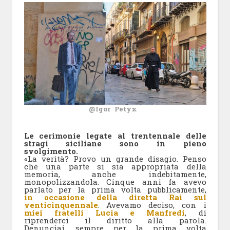
@Igor Petyx
Le cerimonie legate al trentennale delle
stragi siciliane sono in pieno
svolgimento.
«La verità? Provo un grande disagio. Penso
che una parte si sia appropriata della
memoria, anche indebitamente,
monopolizzandola. Cinque anni fa avevo
parlato per la prima volta pubblicamente,
in occasione della diretta Rai sul
venticinquennale
. Avevamo deciso, con i
miei fratelli Lucia e Manfredi
, di
riprenderci il diritto alla parola.
Denunciai, sempre per la prima volta