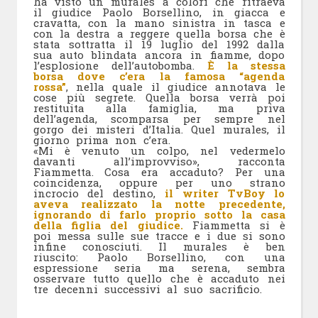
ha visto un murales a colori che ritraeva
il giudice Paolo Borsellino, in giacca e
cravatta, con la mano sinistra in tasca e
con la destra a reggere quella borsa che è
stata sottratta il 19 luglio del 1992 dalla
sua auto blindata ancora in fiamme, dopo
l’esplosione dell’autobomba.
È la stessa
borsa dove c’era la famosa “agenda
rossa”
, nella quale il giudice annotava le
cose più segrete. Quella borsa verrà poi
restituita alla famiglia, ma priva
dell’agenda, scomparsa per sempre nel
gorgo dei misteri d’Italia. Quel murales, il
giorno prima non c’era.
«Mi è venuto un colpo, nel vedermelo
davanti all’improvviso», racconta
Fiammetta. Cosa era accaduto? Per una
coincidenza, oppure per uno strano
incrocio del destino,
il writer TvBoy lo
aveva realizzato la notte precedente,
ignorando di farlo proprio sotto la casa
della figlia del giudice.
Fiammetta si è
poi messa sulle sue tracce e i due si sono
infine conosciuti. Il murales è ben
riuscito: Paolo Borsellino, con una
espressione seria ma serena, sembra
osservare tutto quello che è accaduto nei
tre decenni successivi al suo sacrificio.