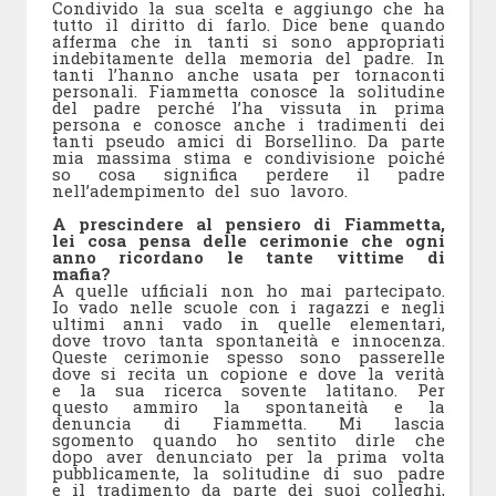
Condivido la sua scelta e aggiungo che ha
tutto il diritto di farlo. Dice bene quando
afferma che in tanti si sono appropriati
indebitamente della memoria del padre. In
tanti l’hanno anche usata per tornaconti
personali. Fiammetta conosce la solitudine
del padre perché l’ha vissuta in prima
persona e conosce anche i tradimenti dei
tanti pseudo amici di Borsellino. Da parte
mia massima stima e condivisione poiché
so cosa significa perdere il padre
nell’adempimento del suo lavoro.
A prescindere al pensiero di Fiammetta,
lei cosa pensa delle cerimonie che ogni
anno ricordano le tante vittime di
mafia?
A quelle ufficiali non ho mai partecipato.
Io vado nelle scuole con i ragazzi e negli
ultimi anni vado in quelle elementari,
dove trovo tanta spontaneità e innocenza.
Queste cerimonie spesso sono passerelle
dove si recita un copione e dove la verità
e la sua ricerca sovente latitano. Per
questo ammiro la spontaneità e la
denuncia di Fiammetta. Mi lascia
sgomento quando ho sentito dirle che
dopo aver denunciato per la prima volta
pubblicamente, la solitudine di suo padre
e il tradimento da parte dei suoi colleghi,