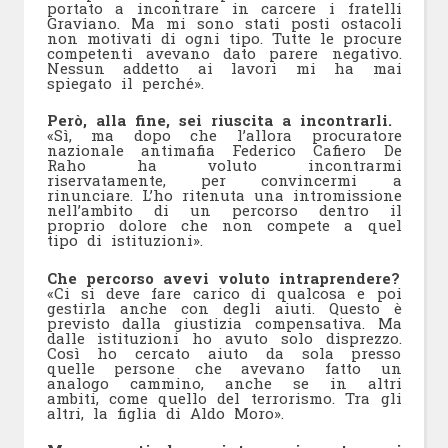
portato a incontrare in carcere i fratelli
Graviano. Ma mi sono stati posti ostacoli
non motivati di ogni tipo. Tutte le procure
competenti avevano dato parere negativo.
Nessun addetto ai lavori mi ha mai
spiegato il perché».
Però, alla fine, sei riuscita a incontrarli.
«Sì, ma dopo che l’allora procuratore
nazionale antimafia Federico Cafiero De
Raho ha voluto incontrarmi
riservatamente, per convincermi a
rinunciare. L’ho ritenuta una intromissione
nell’ambito di un percorso dentro il
proprio dolore che non compete a quel
tipo di istituzioni».
Che percorso avevi voluto intraprendere?
«Ci si deve fare carico di qualcosa e poi
gestirla anche con degli aiuti. Questo è
previsto dalla giustizia compensativa. Ma
dalle istituzioni ho avuto solo disprezzo.
Così ho cercato aiuto da sola presso
quelle persone che avevano fatto un
analogo cammino, anche se in altri
ambiti, come quello del terrorismo. Tra gli
altri, la figlia di Aldo Moro».