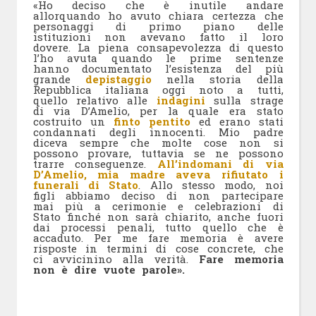
«Ho deciso che è inutile andare
allorquando ho avuto chiara certezza che
personaggi di primo piano delle
istituzioni non avevano fatto il loro
dovere. La piena consapevolezza di questo
l’ho avuta quando le prime sentenze
hanno documentato l’esistenza del più
grande
depistaggio
nella storia della
Repubblica italiana oggi noto a tutti,
quello relativo alle
indagini
sulla strage
di via D’Amelio, per la quale era stato
costruito un
finto pentito
ed erano stati
condannati degli innocenti. Mio padre
diceva sempre che molte cose non si
possono provare, tuttavia se ne possono
trarre conseguenze.
All’indomani di via
D’Amelio, mia madre aveva rifiutato i
funerali di Stato
. Allo stesso modo, noi
figli abbiamo deciso di non partecipare
mai più a cerimonie e celebrazioni di
Stato finché non sarà chiarito, anche fuori
dai processi penali, tutto quello che è
accaduto. Per me fare memoria è avere
risposte in termini di cose concrete, che
ci avvicinino alla verità.
Fare memoria
non è dire vuote parole».