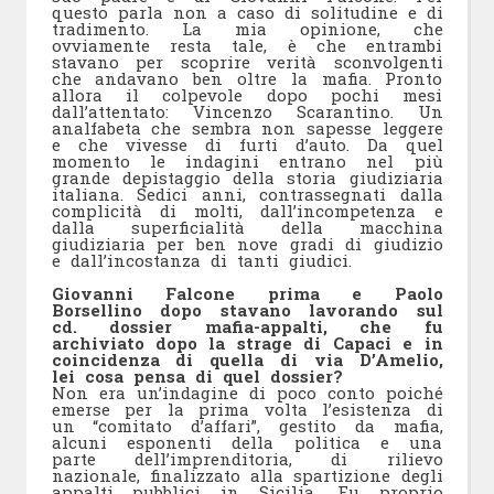
questo parla non a caso di solitudine e di
tradimento. La mia opinione, che
ovviamente resta tale, è che entrambi
stavano per scoprire verità sconvolgenti
che andavano ben oltre la mafia. Pronto
allora il colpevole dopo pochi mesi
dall’attentato: Vincenzo Scarantino. Un
analfabeta che sembra non sapesse leggere
e che vivesse di furti d’auto. Da quel
momento le indagini entrano nel più
grande depistaggio della storia giudiziaria
italiana. Sedici anni, contrassegnati dalla
complicità di molti, dall’incompetenza e
dalla superficialità della macchina
giudiziaria per ben nove gradi di giudizio
e dall’incostanza di tanti giudici.
Giovanni Falcone prima e Paolo
Borsellino dopo stavano lavorando sul
cd. dossier mafia-appalti, che fu
archiviato dopo la strage di Capaci e in
coincidenza di quella di via D’Amelio,
lei cosa pensa di quel dossier?
Non era un’indagine di poco conto poiché
emerse per la prima volta l’esistenza di
un “comitato d’affari”, gestito da mafia,
alcuni esponenti della politica e una
parte dell’imprenditoria, di rilievo
nazionale, finalizzato alla spartizione degli
appalti pubblici in Sicilia. Fu proprio