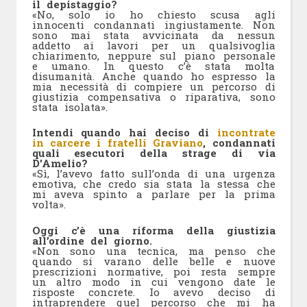
il depistaggio?
«No, solo io ho chiesto scusa agli
innocenti condannati ingiustamente. Non
sono mai stata avvicinata da nessun
addetto ai lavori per un qualsivoglia
chiarimento, neppure sul piano personale
e umano. In questo c’è stata molta
disumanità. Anche quando ho espresso la
mia necessità di compiere un percorso di
giustizia compensativa o riparativa, sono
stata isolata».
Intendi quando hai deciso di
incontrate
in carcere i fratelli Graviano
, condannati
quali esecutori della strage di via
D’Amelio?
«Sì, l’avevo fatto sull’onda di una urgenza
emotiva, che credo sia stata la stessa che
mi aveva spinto a parlare per la prima
volta».
Oggi c’è una riforma della giustizia
all’ordine del giorno.
«Non sono una tecnica, ma penso che
quando si varano delle belle e nuove
prescrizioni normative, poi resta sempre
un altro modo in cui vengono date le
risposte concrete. Io avevo deciso di
intraprendere quel percorso che mi ha