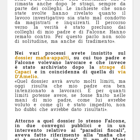
rimasta anche dopo le stragi, sempre da
parte dei colleghi. Le inchieste che sono
state svolte hanno rivelato quanto il
lavoro investigativo sia stato mal condotto
da magistrati e inquirenti. Il percorso
verso la verità è stato precluso dai
colleghi di mio padre e di Falcone. Hanno
remato contro. Per questo parlo non solo
di solitudine, ma anche di tradimento».
Nei vari processi avete insistito sul
dossier mafia-appalti
, su cui tuo padre e
Falcone volevano lavorare e che invece
è stato archiviato dopo la
strage di
Capaci
e in coincidenza di quella di
via
D’Amelio
.
«Quel dossier avrà avuto molti limiti, ma
oggi risulta che mio padre era ben
intenzionato a lavorarci. E per quanti
limiti potesse avere, se fosse finito nelle
mani di mio padre, come lui avrebbe
voluto e come gli è stato impedito, non
ho dubbi che avrebbe dato risultati».
Attorno a quel dossier lo stesso Falcone,
in due convegni pubblici e in un
intervento relativo ai “paradisi fiscali”,
aveva fatto riferimento alla “mafia che
si è quotata in Borsa”. Il pm di Mani