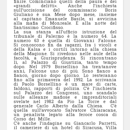
finire. Cominciano quelli della paura e dei
«grandi delitti». Anche l’inchiesta
sull’uccisione del commissario Boris
Giuliano è sua. Mese dopo mese, insieme
al capitano Emanuele Basile, si avvicina
alla mafia di Monreale. E alla notte del
Santissimo Crocifisso.
La sua stanza all’ufficio istruzione del
tribunale di Palermo è la numero 64. La
numero 63 è quella di Giovanni Falcone.
Si conoscono fin da ragazzi, fra i vicoli e
della Kalsa e i cortili intorno alla chiesa
della Magione. Si rivedono nelle aule della
facoltà, a Giurisprudenza. Si rincontrano
lì, al Palazzo di Giustizia, tanto tempo
dopo. Nel 1979 Borsellino ha trentanove
anni, Falcone uno di più. Sono fianco a
fianco, giorno dopo giorno. Lo resteranno
fino alla primavera del 1992. La scrivania
di Paolo Borsellino è un mare di carte,
faldoni, rapporti di polizia. C’è l’inchiesta
sul Palazzo dei Congressi, uno scandalo
sulle alleanze mafiose e imprenditoriali
svelate nel 1982 da Pio La Torre e dal
generale Carlo Alberto dalla Chiesa. C’è
quella sull’avvocato Salvatore Chiaracane,
un penalista legato alla feroce cosca di
Corso dei Mille.
C’è anche l’indagine su Giancarlo Parretti,
il cameriere di un hotel di Siracusa, Villa