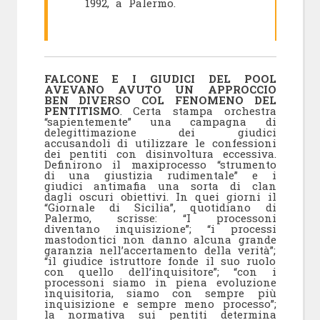
1992, a Palermo.
FALCONE E I GIUDICI DEL POOL
AVEVANO AVUTO UN APPROCCIO
BEN DIVERSO COL FENOMENO DEL
PENTITISMO
. Certa stampa orchestra
“sapientemente” una campagna di
delegittimazione dei giudici
accusandoli di utilizzare le confessioni
dei pentiti con disinvoltura eccessiva.
Definirono il maxiprocesso “strumento
di una giustizia rudimentale” e i
giudici antimafia una sorta di clan
dagli oscuri obiettivi. In quei giorni il
“Giornale di Sicilia”, quotidiano di
Palermo, scrisse: “I processoni
diventano inquisizione”; “i processi
mastodontici non danno alcuna grande
garanzia nell’accertamento della verità”;
“il giudice istruttore fonde il suo ruolo
con quello dell’inquisitore”; “con i
processoni siamo in piena evoluzione
inquisitoria, siamo con sempre più
inquisizione e sempre meno processo”;
la normativa sui pentiti determina