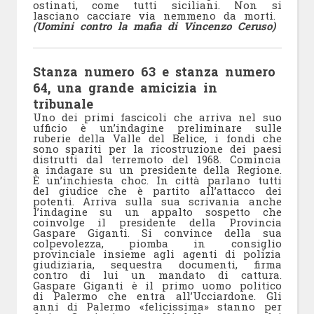
ostinati, come tutti siciliani. Non si
lasciano cacciare via nemmeno da morti.
(Uomini contro la mafia di Vincenzo Ceruso)
Stanza numero 63 e stanza numero
64, una grande amicizia in
tribunale
Uno dei primi fascicoli che arriva nel suo
ufficio è un’indagine preliminare sulle
ruberie della Valle del Belice, i fondi che
sono spariti per la ricostruzione dei paesi
distrutti dal terremoto del 1968. Comincia
a indagare su un presidente della Regione.
È un’inchiesta choc. In città parlano tutti
del giudice che è partito all’attacco dei
potenti. Arriva sulla sua scrivania anche
l’indagine su un appalto sospetto che
coinvolge il presidente della Provincia
Gaspare Giganti. Si convince della sua
colpevolezza, piomba in consiglio
provinciale insieme agli agenti di polizia
giudiziaria, sequestra documenti, firma
contro di lui un mandato di cattura.
Gaspare Giganti è il primo uomo politico
di Palermo che entra all’Ucciardone. Gli
anni di Palermo «felicissima» stanno per