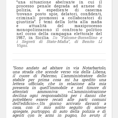
“una situazione aberrante in cui il
processo penale degrada ad arnese di
polizia, a espediente di caserma
trovano posto spie, delatori, confidenti,
criminali promossi a collaboratori di
giustizia”. I temi della lotta alla mafia
e attualità del maxiprocesso
monopolizzarono il confronto politico
nel corso della campagna elettorale del
1987, in Sicilia.
Da
“Falcone-Borsellino e
i Segreti di Stato-Mafia”, di Benito Li
Vigni.
“Sono andato ad abitare in via Notarbartolo,
una strada che scende verso via della Libena,
il cuore di Palermo, L’amministratore dello
stabile per prima cosa mi ha spedito una
lettera ufficiale, che in relazione alla mia
presenta in quell’immobile e nel timore di
attentati ammoniva: <<L’amministrazione
declina ogni responsabilità per i danni che
potrebbero essere recati alle parti comuni
dell’edificio>>.Un giorno arrivato davanti a
casa, con il mio solito seguito di sirene
spiegate, purtroppo, di auto della polizia e di
agenti con le armi in pugno, ho avuto il