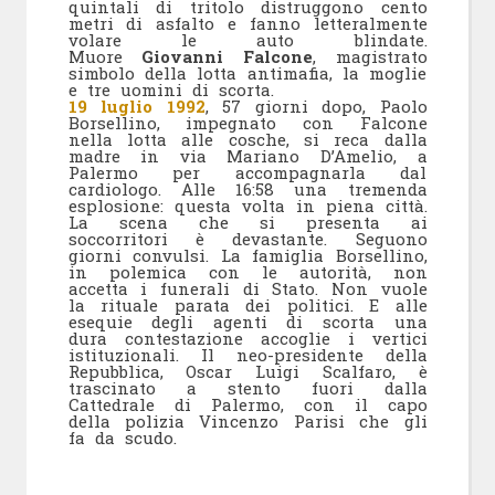
quintali di tritolo distruggono cento
metri di asfalto e fanno letteralmente
volare le auto blindate.
Muore
Giovanni Falcone
, magistrato
simbolo della lotta antimafia, la moglie
e tre uomini di scorta.
19 luglio 1992
, 57 giorni dopo, Paolo
Borsellino, impegnato con Falcone
nella lotta alle cosche, si reca dalla
madre in via Mariano D’Amelio, a
Palermo per accompagnarla dal
cardiologo. Alle 16:58 una tremenda
esplosione: questa volta in piena città.
La scena che si presenta ai
soccorritori è devastante. Seguono
giorni convulsi. La famiglia Borsellino,
in polemica con le autorità, non
accetta i funerali di Stato. Non vuole
la rituale parata dei politici. E alle
esequie degli agenti di scorta una
dura contestazione accoglie i vertici
istituzionali. Il neo-presidente della
Repubblica, Oscar Luigi Scalfaro, è
trascinato a stento fuori dalla
Cattedrale di Palermo, con il capo
della polizia Vincenzo Parisi che gli
fa da scudo.