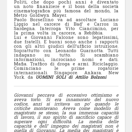
Politi, che dopo pochi anni è diventato
un noto finanziere e il boss della società
cinematografica più famosa del mondo, la
Metro Goldwyn Mayer.
Paolo Borsellino va ad ascoltare Luciano
Liggio nel carcere di Bad’ e Carros in
Sardegna. Interroga Vito Ciancimino, per
la prima volta in carcere, a Rebibbia.
Lui e Giovanni Falcone sono legatissimi,
due fratelli. E buoni sono anche i rapporti
con gli altri giudici dell’ufficio istruzione.
Soprattutto con Leonardo Guarnotta. Tutti
indagano su tutto. Si scambiano
informazioni, incrociano nomi e dati.
Mafia. Traffico di droga e armi. Riciclaggio.
Cominciano le prime rogatorie
internazionali. Singapore. Ankara. New
York. da
UOMINI SOLI di Attilio Bolzoni
Giovanni peccava di eccessivo ottimismo e
aveva torto. Si era innamorato del nuovo
codice, anzi si irritava un po’ quando le
critiche montavano. Aveva come modello di
magistrato se stesso, la sua immensa capacità
di lavoro, il suo spirito di sacrificio capace di
superare ogni difficoltà. La media delle
capacità e dell’ impegno dei magistrati non è
quella di Giovanni. La media dei magistrati è