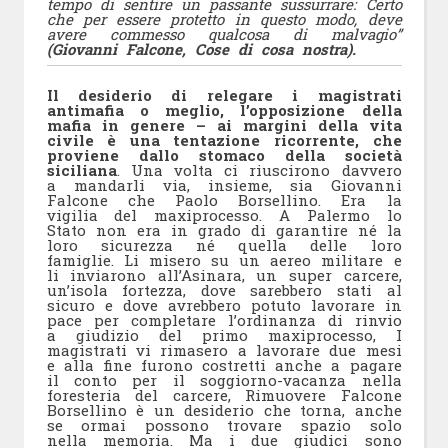
tempo di sentire un passante sussurrare: Certo
che per essere protetto in questo modo, deve
avere commesso qualcosa di malvagio”
(Giovanni Falcone, Cose di cosa nostra).
Il desiderio di relegare i magistrati
antimafia o meglio, l’opposizione della
mafia in genere – ai margini della vita
civile è una tentazione ricorrente, che
proviene dallo stomaco della società
siciliana
. Una volta ci riuscirono davvero
a mandarli via, insieme, sia Giovanni
Falcone che Paolo Borsellino. Era la
vigilia del maxiprocesso. A Palermo lo
Stato non era in grado di garantire né la
loro sicurezza né quella delle loro
famiglie. Li misero su un aereo militare e
li inviarono all’Asinara, un super carcere,
un’isola fortezza, dove sarebbero stati al
sicuro e dove avrebbero potuto lavorare in
pace per completare l’ordinanza di rinvio
a giudizio del primo maxiprocesso, I
magistrati vi rimasero a lavorare due mesi
e alla fine furono costretti anche a pagare
il conto per il soggiorno-vacanza nella
foresteria del carcere, Rimuovere Falcone
Borsellino è un desiderio che torna, anche
se ormai possono trovare spazio solo
nella memoria. Ma i due giudici sono