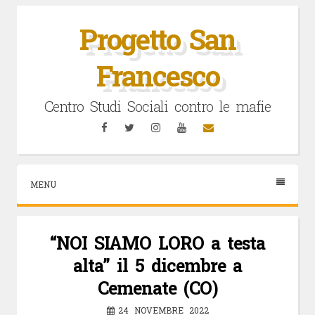
Vai
al
Progetto San
contenuto
Francesco
Centro Studi Sociali contro le mafie
Facebook
Twitter
Instagram
YouTube
Email
MENU
“NOI SIAMO LORO a testa
alta” il 5 dicembre a
Cemenate (CO)
24 NOVEMBRE 2022