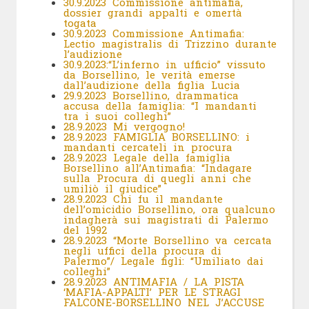
30.9.2023 Commissione antimafia,
dossier grandi appalti e omertà
togata
30.9.2023 Commissione Antimafia:
Lectio magistralis di Trizzino durante
l’audizione
30.9.2023:“L’inferno in ufficio” vissuto
da Borsellino, le verità emerse
dall’audizione della figlia Lucia
29.9.2023 Borsellino, drammatica
accusa della famiglia: “I mandanti
tra i suoi colleghi”
28.9.2023 Mi vergogno!
28.9.2023 FAMIGLIA BORSELLINO: i
mandanti cercateli in procura
28.9.2023 Legale della famiglia
Borsellino all’Antimafia: “Indagare
sulla Procura di quegli anni che
umiliò il giudice”
28.9.2023 Chi fu il mandante
dell’omicidio Borsellino, ora qualcuno
indagherà sui magistrati di Palermo
del 1992
28.9.2023 “Morte Borsellino va cercata
negli uffici della procura di
Palermo”/ Legale figli: “Umiliato dai
colleghi”
28.9.2023 ANTIMAFIA / LA PISTA
‘MAFIA-APPALTI’ PER LE STRAGI
FALCONE-BORSELLINO NEL J’ACCUSE