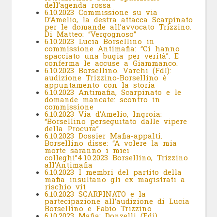
dell’agenda rossa
6.10.2023 Commissione su via
D’Amelio, la destra attacca Scarpinato
per le domande all’avvocato Trizzino.
Di Matteo: “Vergognoso”
6.10.2023 Lucia Borsellino in
commissione Antimafia: “Ci hanno
spacciato una bugia per verità”. E
conferma le accuse a Giammanco.
6.10.2023 Borsellino. Varchi (FdI):
audizione Trizzino-Borsellino è
appuntamento con la storia
6.10.2023 Antimafia, Scarpinato e le
domande mancate: scontro in
commissione
6.10.2023 Via d’Amelio, Ingroia:
“Borsellino perseguitato dalle vipere
della Procura”
6.10.2023 Dossier Mafia-appalti.
Borsellino disse: “A volere la mia
morte saranno i miei
colleghi”
4.10.2023 Borsellino, Trizzino
all’Antimafia
6.10.2023 I membri del partito della
mafia insultano gli ex magistrati a
rischio vit
6.10.2023 SCARPINATO e la
partecipazione all’audizione di Lucia
Borsellino e Fabio Trizzino
6.10.2023 Mafia: Donzelli (Fdi),