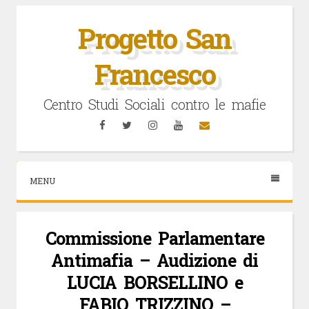
Vai
al
Progetto San
contenuto
Francesco
Centro Studi Sociali contro le mafie
Facebook
Twitter
Instagram
YouTube
Email
MENU
Commissione Parlamentare
Antimafia – Audizione di
LUCIA BORSELLINO e
FABIO TRIZZINO –