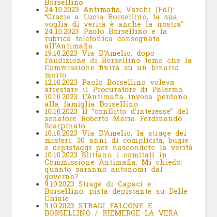
Borsellino
24.10.2023 Antimafia, Varchi (FdI):
“Grazie a Lucia Borsellino, la sua
voglia di verità è anche la nostra”
24.10.2023 Paolo Borsellino e la
rubrica telefonica consegnata
all’Antimafia
19.10.2023 Via D’Amelio, dopo
l’audizione di Borsellino temo che la
Commissione finirà su un binario
morto
12.10.2023 Paolo Borsellino voleva
arrestare il Procuratore di Palermo
10.10.2023 L’Antimafia invoca perdono
alla famiglia Borsellino
10.10.2023 Il “conflitto d’interesse” del
senatore Roberto Maria Ferdinando
Scarpinato
10.10.2023 Via D’Amelio, la strage dei
misteri: 30 anni di complicità, bugie
e depistaggi per nascondere la verità
10.10.2023 Slittano i comitati in
Commissione Antimafia. Mi chiedo:
quanto saranno autonomi dal
governo?
9.10.2023 Strage di Capaci e
Borsellino: pista depistante su Delle
Chiaie
9.10.2023 STRAGI FALCONE E
BORSELLINO / RIEMERGE LA VERA