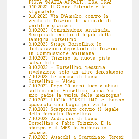
PISTA ‘MAFIA-APPALTI’. ERA ORA!
9.10.2023 Il Giano Bifronte e lo
stigmatato
9.10.2023 Via D’Amelio, contro la
verità di Trizzino le barricate di
partiti e giornali
8.10.2023 Commissione Antimafia,
Scarpinato contro il legale della
famiglia Borsellino
8.10.2023 Strage Borsellino: le
dichiarazioni depistanti di Trizzino
in Commissione antimafia
8.10.2023 Trizzino la nuova pista
salva tutti
8.10.2023 – Borsellino, nessuna
rivelazione: solo un altro depistaggio
7.10.2023 Le accuse di Lucia
Borsellino – Video
7.10.2023 Dopo 30 anni luce e abusi
sull’omicidio Borsellino, Lucia “su
mio padre la verità della menzogna”
7.10.2023 LUCIA BORSELLINO: ci hanno
spacciato una bugia per verità
7.10.2023 Scarpinato contro il legale
della famiglia Borsellino
7.10.2023 Audizione di Lucia
Borsellino e Fabio Trizzino. E la
stampa e il M5S la buttano in
caciara…
7.10.2023 Attacchi a Scarpinato, Teresi: