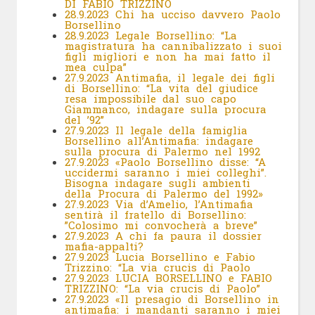
DI FABIO TRIZZINO
28.9.2023 Chi ha ucciso davvero Paolo
Borsellino
28.9.2023 Legale Borsellino: “La
magistratura ha cannibalizzato i suoi
figli migliori e non ha mai fatto il
mea culpa”
27.9.2023 Antimafia, il legale dei figli
di Borsellino: “La vita del giudice
resa impossibile dal suo capo
Giammanco, indagare sulla procura
del ’92”
27.9.2023 Il legale della famiglia
Borsellino all’Antimafia: indagare
sulla procura di Palermo nel 1992
27.9.2023 «Paolo Borsellino disse: “A
uccidermi saranno i miei colleghi”.
Bisogna indagare sugli ambienti
della Procura di Palermo del 1992»
27.9.2023 Via d’Amelio, l’Antimafia
sentirà il fratello di Borsellino:
”Colosimo mi convocherà a breve”
27.9.2023 A chi fa paura il dossier
mafia-appalti?
27.9.2023 Lucia Borsellino e Fabio
Trizzino: “La via crucis di Paolo
27.9.2023 LUCIA BORSELLINO e FABIO
TRIZZINO: “La via crucis di Paolo”
27.9.2023 «Il presagio di Borsellino in
antimafia: i mandanti saranno i miei