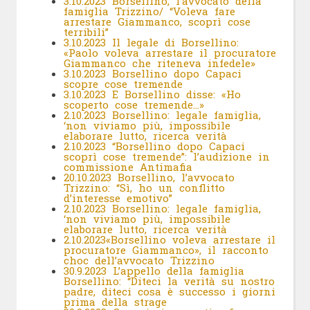
3.10.2023 Borsellino, l’avvocato della
famiglia Trizzino/ “Voleva fare
arrestare Giammanco, scoprì cose
terribili”
3.10.2023 Il legale di Borsellino:
«Paolo voleva arrestare il procuratore
Giammanco che riteneva infedele»
3.10.2023 Borsellino dopo Capaci
scopre cose tremende
3.10.2023 E Borsellino disse: «Ho
scoperto cose tremende…»
2.10.2023 Borsellino: legale famiglia,
‘non viviamo più, impossibile
elaborare lutto, ricerca verità
2.10.2023 “Borsellino dopo Capaci
scoprì cose tremende”: l’audizione in
commissione Antimafia
20.10.2023 Borsellino, l’avvocato
Trizzino: “Sì, ho un conflitto
d’interesse emotivo”
2.10.2023 Borsellino: legale famiglia,
‘non viviamo più, impossibile
elaborare lutto, ricerca verità
2.10.2023«Borsellino voleva arrestare il
procuratore Giammanco», il racconto
choc dell’avvocato Trizzino
30.9.2023
L’appello della famiglia
Borsellino: “Diteci la verità su nostro
padre, diteci cosa è successo i giorni
prima della strage