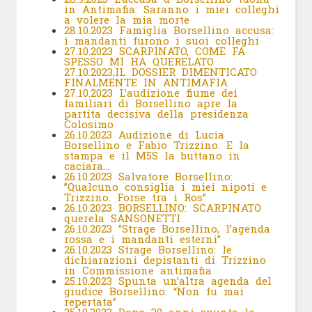
in Antimafia: Saranno i miei colleghi
a volere la mia morte
28.10.2023 Famiglia Borsellino accusa:
i mandanti furono i suoi colleghi
27.10.2023 SCARPINATO, COME FA
SPESSO MI HA QUERELATO
27.10.2023,IL DOSSIER DIMENTICATO
FINALMENTE IN ANTIMAFIA
27.10.2023 L’audizione fiume dei
familiari di Borsellino apre la
partita decisiva della presidenza
Colosimo
26.10.2023 Audizione di Lucia
Borsellino e Fabio Trizzino. E la
stampa e il M5S la buttano in
caciara…
26.10.2023 Salvatore Borsellino:
”Qualcuno consiglia i miei nipoti e
Trizzino. Forse tra i Ros”
26.10.2023 BORSELLINO: SCARPINATO
querela SANSONETTI
26.10.2023 ”Strage Borsellino, l’agenda
rossa e i mandanti esterni”
26.10.2023 Strage Borsellino: le
dichiarazioni depistanti di Trizzino
in Commissione antimafia
25.10.2023 Spunta un’altra agenda del
giudice Borsellino: “Non fu mai
repertata”