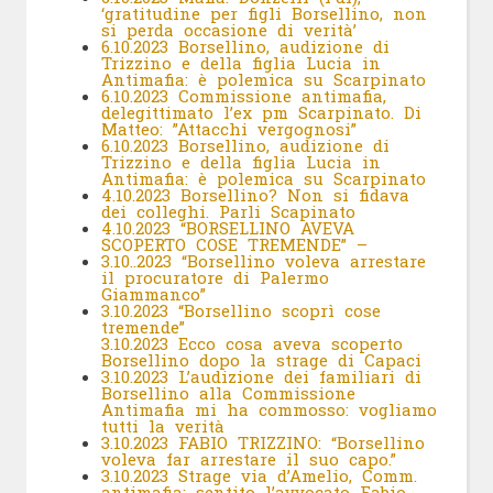
‘gratitudine per figli Borsellino, non
si perda occasione di verità’
6.10.2023 Borsellino, audizione di
Trizzino e della figlia Lucia in
Antimafia: è polemica su Scarpinato
6.10.2023 Commissione antimafia,
delegittimato l’ex pm Scarpinato. Di
Matteo: ”Attacchi vergognosi”
6.10.2023 Borsellino, audizione di
Trizzino e della figlia Lucia in
Antimafia: è polemica su Scarpinato
4.10.2023 Borsellino? Non si fidava
dei colleghi. Parli Scapinato
4.10.2023 “BORSELLINO AVEVA
SCOPERTO COSE TREMENDE” –
3.10..2023 “Borsellino voleva arrestare
il procuratore di Palermo
Giammanco”
3.10.2023 “Borsellino scoprì cose
tremende”
3.10.2023 Ecco cosa aveva scoperto
Borsellino dopo la strage di Capaci
3.10.2023 L’audizione dei familiari di
Borsellino alla Commissione
Antimafia mi ha commosso: vogliamo
tutti la verità
3.10.2023 FABIO TRIZZINO: “Borsellino
voleva far arrestare il suo capo.”
3.10.2023 Strage via d’Amelio, Comm.
antimafia: sentito l’avvocato Fabio