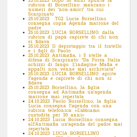
25.10.2023 Dopo 30 anni spunta la
rubrica di Borsellino: mancano i
numeri dei ‘non-amici’ tra cui
Scarpinato
25.10.2023 TG2 Lucia Borsellino
consegna copia Agenda marrone del
padre
25.10.2023 LUCIA BORSELLINO: dalla
rubrica di papà capirete di chi non
si fidava
25.10.2023 Il depistaggio tra il fratello
e i figli di Paolo
25.10.2023 Antimafia, i 5 stelle a
difesa di Scarpinato: “Da Forza Italia
schizzi di fango. L’indagine Mafia e
appalti non venne mai archiviata”
25.10.2023 LUCIA BORSELLINO: aprite
l’agenda e capirete di chi non si
fidava
25.10.2023 Borsellino, la figlia
consegna ad Antimafia un’agenda
marrone mai repertata
24.10.2023 Paolo Borsellino, la figlia
Lucia consegna l’agenda con una
rubrica telefonica: «L’abbiamo
custodita per 30 anni»
24.10.2023 Lucia Borsellino consegna
all’Antimafia un’agenda del padre mai
repertata
24.10.2023 LUCIA BORSELLINO