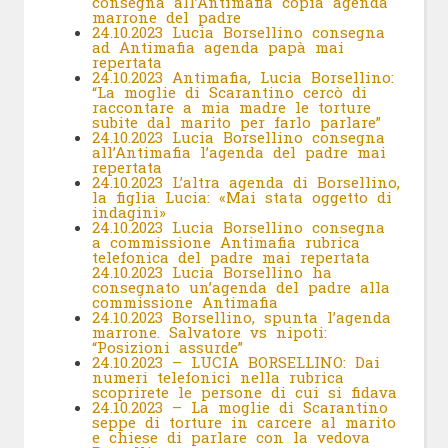
consegna all’Antimafia copia agenda
marrone del padre
24.10.2023 Lucia Borsellino consegna
ad Antimafia agenda papà mai
repertata
24.10.2023 Antimafia, Lucia Borsellino:
“La moglie di Scarantino cercò di
raccontare a mia madre le torture
subite dal marito per farlo parlare”
24.10.2023 Lucia Borsellino consegna
all’Antimafia l’agenda del padre mai
repertata
24.10.2023 L’altra agenda di Borsellino,
la figlia Lucia: «Mai stata oggetto di
indagini»
24.10.2023 Lucia Borsellino consegna
a commissione Antimafia rubrica
telefonica del padre mai repertata
24.10.2023 Lucia Borsellino ha
consegnato un’agenda del padre alla
commissione Antimafia
24.10.2023 Borsellino, spunta l’agenda
marrone. Salvatore vs nipoti:
“Posizioni assurde”
24.10.2023 – LUCIA BORSELLINO: Dai
numeri telefonici nella rubrica
scoprirete le persone di cui si fidava
24.10.2023 – La moglie di Scarantino
seppe di torture in carcere al marito
e chiese di parlare con la vedova