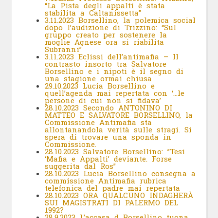
“La Pista degli appalti è stata
stabilita a Caltanissetta”
3.11.2023 Borsellino, la polemica social
dopo l’audizione di Trizzino: “Sul
gruppo creato per sostenere la
moglie Agnese ora si riabilita
Subranni”
3.11.2023 Eclissi dell’antimafia – Il
contrasto insorto tra Salvatore
Borsellino e i nipoti è il segno di
una stagione ormai chiusa
29.10.2023 Lucia Borsellino e
quell’agenda mai repertata con ‘…le
persone di cui non si fidava’
28.10.2023 Secondo ANTONINO DI
MATTEO E SALVATORE BORSELLINO, la
Commissione Antimafia sta
allontanandola verità sulle stragi. Si
spera di trovare una sponda in
Commissione.
28.10.2023 Salvatore Borsellino: ”Tesi
‘Mafia e Appalti’ deviante. Forse
suggerita dal Ros”
28.10.2023 Lucia Borsellino consegna a
commissione Antimafia rubrica
telefonica del padre mai repertata
28.10.2023 ORA QUALCUNO INDAGHERÀ
SUI MAGISTRATI DI PALERMO DEL
1992?
28.9.2023 L’accasa d Borsellino tuona