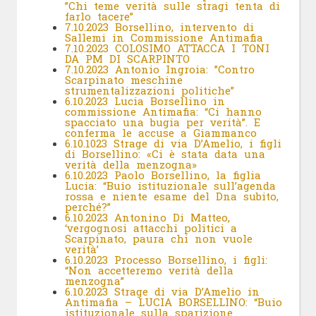
”Chi teme verità sulle stragi tenta di
farlo tacere”
7.10.2023 Borsellino, intervento di
Sallemi in Commissione Antimafia
7.10.2023 COLOSIMO ATTACCA I TONI
DA PM DI SCARPINTO
7.10.2023 Antonio Ingroia: ”Contro
Scarpinato meschine
strumentalizzazioni politiche”
6.10.2023 Lucia Borsellino in
commissione Antimafia: “Ci hanno
spacciato una bugia per verità”. E
conferma le accuse a Giammanco
6.10.1023 Strage di via D’Amelio, i figli
di Borsellino: «Ci è stata data una
verità della menzogna»
6.10.2023 Paolo Borsellino, la figlia
Lucia: “Buio istituzionale sull’agenda
rossa e niente esame del Dna subito,
perché?”
6.10.2023 Antonino Di Matteo,
‘vergognosi attacchi politici a
Scarpinato, paura chi non vuole
verità’
6.10.2023 Processo Borsellino, i figli:
“Non accetteremo verità della
menzogna”
6.10.2023 Strage di via D’Amelio in
Antimafia – LUCIA BORSELLINO: “Buio
istituzionale sulla sparizione