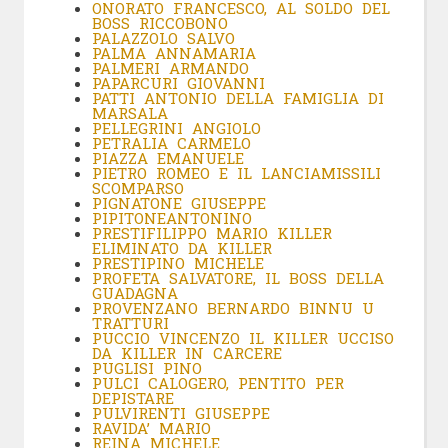
ONORATO FRANCESCO, AL SOLDO DEL
BOSS RICCOBONO
PALAZZOLO SALVO
PALMA ANNAMARIA
PALMERI ARMANDO
PAPARCURI GIOVANNI
PATTI ANTONIO DELLA FAMIGLIA DI
MARSALA
PELLEGRINI ANGIOLO
PETRALIA CARMELO
PIAZZA EMANUELE
PIETRO ROMEO E IL LANCIAMISSILI
SCOMPARSO
PIGNATONE GIUSEPPE
PIPITONE
ANTONINO
PRESTIFILIPPO MARIO KILLER
ELIMINATO DA KILLER
PRESTIPINO MICHELE
PROFETA SALVATORE, IL BOSS DELLA
GUADAGNA
PROVENZANO BERNARDO BINNU U
TRATTURI
PUCCIO VINCENZO IL KILLER UCCISO
DA KILLER IN CARCERE
PUGLISI PINO
PULCI CALOGERO, PENTITO PER
DEPISTARE
PULVIRENTI GIUSEPPE
RAVIDA’ MARIO
REINA MICHELE