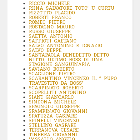
RICCIO MICHELE
RIINA SALVATORE TOTO’ U CURTU
RIZZOTTO PLACIDO
ROBERTI FRANCO
ROMEO PIETRO
ROSTAGNO MAURO
RUSSO GIUSEPPE
SAETTA ANTONIO
SAFFIOTI GAETANO
SALVO ANTONINO E IGNAZIO
SALVO BEPPE
SANTAPAOLA BENEDETTO DETTO
NITTO, ULTIMO BOSS DI UNA
STAGIONE SANGUINARIA
SAVIANO ROBERTO
SCAGLIONE PIETRO
SCARANTINO VINCENZO IL ” PUPO
TRAVESTITO DA BOSS”
SCARPINATO ROBERTO
SCOPELLITI ANTONINO
SIANI GIANCARLO
SINDONA MICHELE
SPAGNOLO GIUSEPPE
SPAMPINATO GIOVANNI
SPATUZZA GASPARE
SPINELLI VINCENZO
STELLINO GASPARE
TERRANOVA CESARE
TINEBRA GIOVANNI
VASSALLO ANGELO