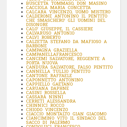
BUSCETTA TOMMASO, DON MASINO
CACCIOLA MARIA CONCETTA
CALCARA VINCENZO, UOMO MISTERO
CALDERONE ANTONINO IL PENTITO
CHE SMASCHERO’ GLI UOMINI DEL
DISONORE
CALO’ GIUSEPPE, IL CASSIERE
CALVARUSO ANTONIO
CALVI ROBERTO
CALZETTA STEFANO DA MAFIOSO A
BARBONE
CAMPAGNA GRAZIELLA
CAMPANELLA
FRANCESCO
CANCEMI SALVATORE, REGGENTE A
PORTA NUOVA
CANDURA SALVATORE, FALSO PENTITO
CANNELLA TULLIO PENTITO
CANTONE RAFFAELE
CAPONNETTO ANTONINO
CAPPIELLO GAETANO
CARUANA DAPHNE
CASINI ROSSELLA
CASSARÀ NINNI
CERRETI ALESSANDRA
CHINNICI ROCCO
CHIODO VINCENZO
CIACCIO MONTALTO GIAN GIACOMO
CIANCIMINO VITO IL SINDACO DEL
SACCO DI PALERMO
CONDOLUCI FRANCESCO