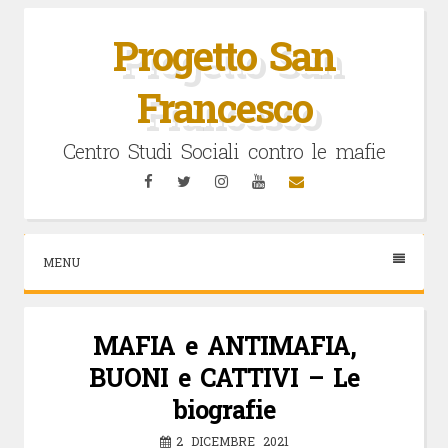
Vai
al
Progetto San
contenuto
Francesco
Centro Studi Sociali contro le mafie
Facebook
Twitter
Instagram
YouTube
Email
MENU
MAFIA e ANTIMAFIA,
BUONI e CATTIVI – Le
biografie
2 DICEMBRE 2021